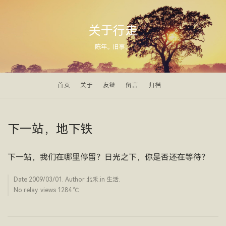
关于行走
陈年。旧事。
首页
关于
友链
留言
归档
下一站，地下铁
下一站，我们在哪里停留？日光之下，你是否还在等待？
Date
2009/03/01
. Author
北禾
.in
生活
.
No relay. views 1284 ­℃