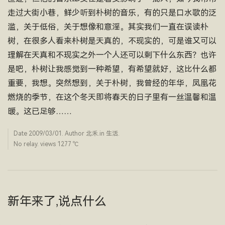
走过大街小巷，鲜少听到朴树的音乐，有的只是口水歌的泛
滥，关于低俗，关于想像和意淫。其实我们一直在误读朴
树，在很多人看来朴树是天真的，不现实的，可是谁又可以
理解在天真和不现实之外一个人还可以剩下什么东西？也许
是吧，朴树让我感觉到一种希望，有希望就好，这比什么都
重要，我想。突然想到，关于朴树，我曾经的年华，凤凰花
燃烧的季节，在这个冬天即将春天的日子里有一丝温馨和温
暖。这已足够……
Date
2009/03/01
. Author
北禾
.in
生活
.
No relay. views 1277 ­℃
新年来了,说点什么