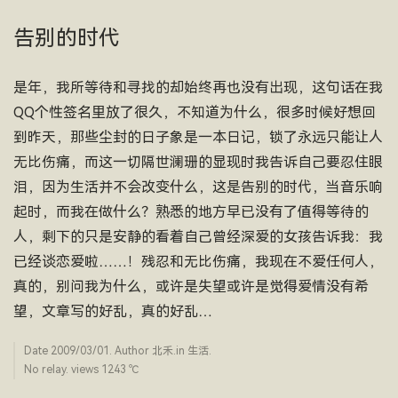
告别的时代
是年，我所等待和寻找的却始终再也没有出现，这句话在我
QQ个性签名里放了很久，不知道为什么，很多时候好想回
到昨天，那些尘封的日子象是一本日记，锁了永远只能让人
无比伤痛，而这一切隔世澜珊的显现时我告诉自己要忍住眼
泪，因为生活并不会改变什么，这是告别的时代，当音乐响
起时，而我在做什么？熟悉的地方早已没有了值得等待的
人，剩下的只是安静的看着自己曾经深爱的女孩告诉我：我
已经谈恋爱啦……！残忍和无比伤痛，我现在不爱任何人，
真的，别问我为什么，或许是失望或许是觉得爱情没有希
望，文章写的好乱，真的好乱…
Date
2009/03/01
. Author
北禾
.in
生活
.
No relay. views 1243 ­℃