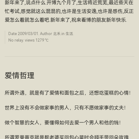
新年来了,说点什么.开博九个月了,生活将近荒芜,最近些天在
忙考试,感觉就这么混混的,也许是生活安逸,也许是感伤,反正
爱怎么着就怎么着吧.新年来了,祝来看博的朋友新年快乐.
Date
2009/03/01
. Author
北禾
.in
生活
.
No relay. views 1279 ­℃
爱情哲理
所谓外遇，就是有了爱情和面包之后，还想吃蛋糕的心情！
世界上没有不会做家事的男人，只有不愿做家事的丈夫！
做个智慧的女人，要懂得如何去爱一个男人和他的钱！
所谓罗曼蒂克就是帮老婆买回包心菜时会顺手带回朵玫瑰